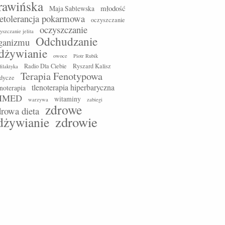
rawińska
młodość
Maja Sablewska
ietolerancja pokarmowa
oczyszczanie
oczyszczanie
yszczanie jelita
Odchudzanie
ganizmu
dżywianie
owoce
Piotr Rubik
Radio Dla Ciebie
Ryszard Kalisz
filaktyka
Terapia Fenotypowa
odycze
tlenoterapia hiperbaryczna
enoterapia
IMED
witaminy
warzywa
zabiegi
zdrowe
drowa dieta
zdrowie
dżywianie