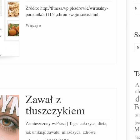
Źródło: http://fitness.wp.pl/zdrowie/wirtualny-
poradnik/art1151,chron-swoje-serce.html
Więcej »
S
T
A
ch
Zawał z
d
F
tłuszczykiem
ge
Zamieszczony w:
Prasa
|
Tags:
cukrzyca
,
dieta
,
jed
M
jak uniknąć zawału
,
miażdżyca
,
zdrowe
le