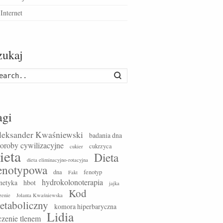
Internet
zukaj
Szukaj
agi
leksander Kwaśniewski
badania dna
oroby cywilizacyjne
cukrzyca
cukier
ieta
Dieta
dieta eliminacyjno-rotacyjna
enotypowa
dna
fenotyp
Fakt
hydrokolonoterapia
netyka
hbot
jajka
Kod
zenie
Jolanta Kwaśniewska
etaboliczny
komora hiperbaryczna
Lidia
czenie tlenem