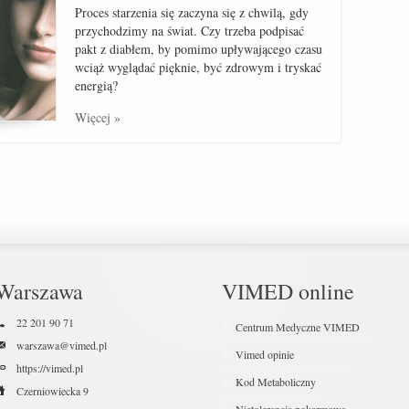
Proces starzenia się zaczyna się z chwilą, gdy
przychodzimy na świat. Czy trzeba podpisać
pakt z diabłem, by pomimo upływającego czasu
wciąż wyglądać pięknie, być zdrowym i tryskać
energią?
Więcej »
Warszawa
VIMED online
22 201 90 71
Centrum Medyczne VIMED
warszawa@vimed.pl
Vimed opinie
https://vimed.pl
Kod Metaboliczny
Czerniowiecka 9