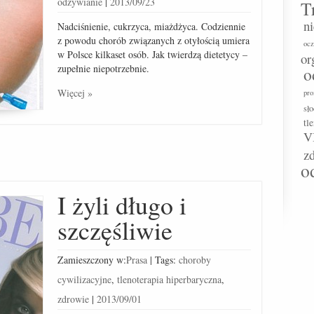
odżywianie
|
2013/09/23
T
n
Nadciśnienie, cukrzyca, miażdżyca. Codziennie
z powodu chorób związanych z otyłością umiera
ocz
w Polsce kilkaset osób. Jak twierdzą dietetycy –
or
zupełnie niepotrzebnie.
o
Więcej »
pro
sł
tl
V
z
o
I żyli długo i
szczęśliwie
Zamieszczony w:
Prasa
|
Tags:
choroby
cywilizacyjne
,
tlenoterapia hiperbaryczna
,
zdrowie
|
2013/09/01