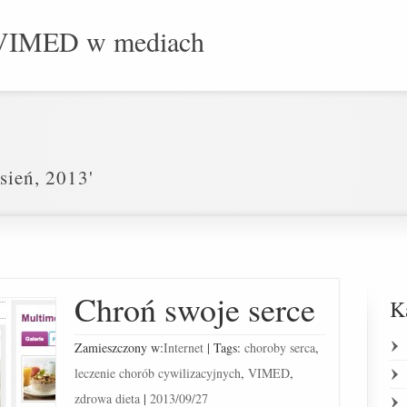
VIMED w mediach
sień, 2013'
Chroń swoje serce
K
Zamieszczony w:
Internet
|
Tags:
choroby serca
,
leczenie chorób cywilizacyjnych
,
VIMED
,
zdrowa dieta
|
2013/09/27