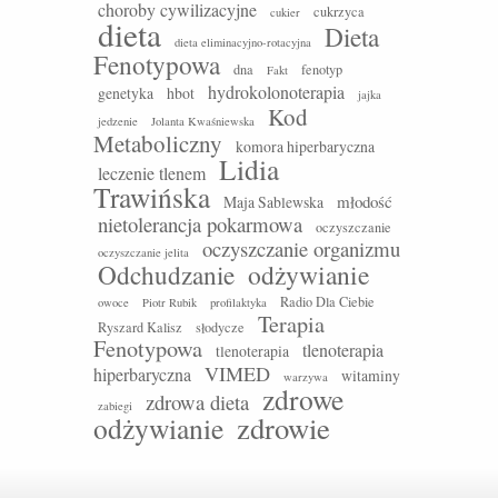
choroby cywilizacyjne
cukrzyca
cukier
dieta
Dieta
dieta eliminacyjno-rotacyjna
Fenotypowa
dna
fenotyp
Fakt
hydrokolonoterapia
genetyka
hbot
jajka
Kod
jedzenie
Jolanta Kwaśniewska
Metaboliczny
komora hiperbaryczna
Lidia
leczenie tlenem
Trawińska
młodość
Maja Sablewska
nietolerancja pokarmowa
oczyszczanie
oczyszczanie organizmu
oczyszczanie jelita
Odchudzanie
odżywianie
Radio Dla Ciebie
owoce
Piotr Rubik
profilaktyka
Terapia
Ryszard Kalisz
słodycze
Fenotypowa
tlenoterapia
tlenoterapia
VIMED
hiperbaryczna
witaminy
warzywa
zdrowe
zdrowa dieta
zabiegi
zdrowie
odżywianie